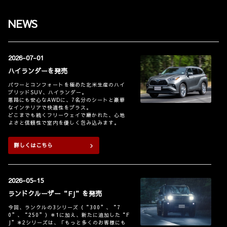
NEWS
2026-07-01
ハイランダーを発売
パワーとコンフォートを極めた北米生産のハイ
ブリッドSUV、ハイランダー。
悪路にも安心なAWDに、7名分のシートと豪華
なインテリアで快適性をプラス。
どこまでも続くフリーウェイで磨かれた、心地
よさと信頼性で室内を優しく包み込みます。
詳しくはこちら
2026-05-15
ランドクルーザー“FJ”を発売
今回、ランクルの3シリーズ（“300”、“7
0”、“250”）
＊1
に加え、新たに追加した“F
J”
＊2
シリーズは、「もっと多くのお客様にも