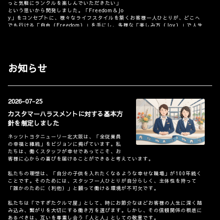
っと気軽にランクルを楽しんでいただきたい」
という思いから開発しました。「Freedom＆Jo
y」をコンセプトに、様々なライフスタイルを築くお客様一人ひとりが、どこへ
でも行ける「自由（Freedom）」を手にし、多様な「楽しみ方（Joy）」で人生
を豊かに彩るクルマになることを目指しました。その実現のために、扱いやすい
サイズにしながら、ランクルが長年にわたり培ってきたランクルネス、すなわち
人々の生活を支える「信頼性・耐久性・悪路走破性」を継承し、つくり込みまし
た。
お知らせ
どんな道でも「自由」に走り、安心して運転できるオフローダーを目指し、耐久
性に優れ信頼度の高いラダーフレームの採用と、優れたホイールアーティキュレ
ーション（タイヤの浮きづらさ）による悪路走破性に加え、ホイールベースの縮
小により優れた機動性を確保しました。さらに、高いオフロード走破性を維持し
ながら、オンロードも含めた日常シーンでの扱いやすさも追求するために、スム
2026-07-25
ーズな走行性能と高い信頼性を持つ2.7Lガソリンエンジン＋6 Super ECTを採用
カスタマーハラスメントに対する基本方
しました。
針を制定しました
デザインは、ランクル伝統の居住性と積載性を考慮したスクエアなキャビンを継
承しながら、サイコロをモチーフとしたアイコニックなデザインを採用するなど
ネッツトヨタニューリー北大阪は、「全従業員
「楽しさ」を融合させました。また、コンパクトなサイズと車両感覚をつかみや
の幸福と継続」をビジョンに掲げています。私
すいデザインにより、優れた機動性や取り回し性を実現しています。さらに、お
たちは、働くスタッフが幸せであってこそ、お
客様が「自由」にカスタマイズできる余白を残し、自分好みにカスタムを楽しん
客様に心からの喜びを届けることができると考えています。
でいただく用品も設定しました。
私たちの理想は、「自分の子供を入れたくなるような幸せな職場」が100年続く
また、電動パーソナルモビリティの「LAND HOPPER」を2027年春以降に発売
ことです。そのためには、スタッフ一人ひとりが自分らしく、主体性を持って
予定です。ランクルでたどり着いたさらにその先のトレイル（山や森の中にある
「誰かのために（利他）」と願って働ける環境が不可欠です。
主に未舗装路の小道）などのオフロードの楽しさを体感でき、日常の普段使いか
ら、クルマのラゲージに積載して旅先でのツーリングなど移動の楽しみを提供し
私たちは「ですぎたクルマ屋」として、時にお節介なほどお客様の人生に深く踏
ます。
み込み、繋がりを大切にする働き方を選びます。しかし、その信頼関係の根底に
あるべきは、互いを尊重し合う「人と人」としての敬意です。