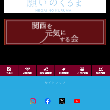
共同で初出展いたします。
エネルギー効率の高いハイブリッドシステムをベースに、大容量の駆動用バッテ
リーや高出力充電器対応を備えた、プラグインハイブリッドシステムを採用する
MOTOR CAMP EXPO
2026
ことで、EV航続距離と出力が大幅に向上し、環境に配慮しながらパワフルな走行
https://www.motorcamp-expo.jp/
を楽しむことができます。
また、スポーティなスタイルを追求しつつ、PHEVならではの力強さと優れた操
詳しくはこちら
縦性能を備えた「GR SPORT」を新たなラインアップとして追加しました。これ
により、「Z（PHEV・HEV）」、「Adventure（HEV）」、「GR SPORT（P
HEV）」の多様なスタイルが出揃いました。
2026-02-09
PHEVは、カーボンニュートラルに向けた選択肢の1つとして重要なパワートレ
ーンです。トヨタは、TO YOU（あなためがけて）の想いのもと、今後もマルチ
4月より休業日が変わります
パスウェイを軸に、世界中のお客様に多様な選択肢をご提供していきます。
2026年4月より、店舗およびテクノセンターの
休業日を「「火・水曜」とさせていただきま
詳しくはこちら
す。ご不便おかけしますが、どうぞよろしくお
願い致します。
HOME
店舗情報
試乗車情報
納期情報
U-car情報
採用情報
2026-01-22
2025-12-24
サイトマップ
コースターを一部改良
年末年始営業のお知らせ
TOYOTAは、コースターを一部改良し、1月22
年末年始休業日のお知らせ
日に発売しました。
誠に勝手ながら、弊社の年末年始休業日を下記
のとおりとさせていただきます。
ニュースリリース
【主なポイント】
ご迷惑をおかけいたしますが、なにとぞ、ご了
承いただきますよう、お願い申し上げます。
ニュースリリース
新型エンジンを搭載するとともに、お客様の様々なニーズにお応えするためライ
＜年末年始休業日期間＞