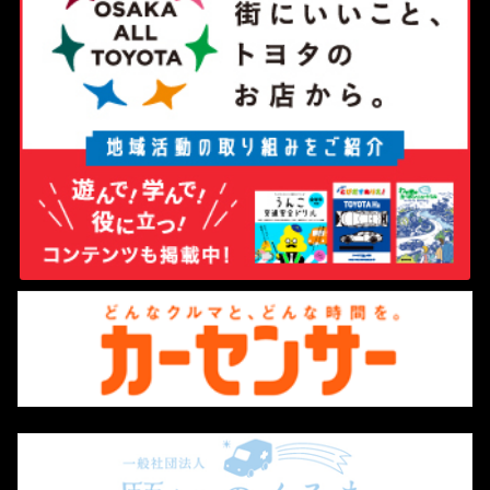
運用開始に伴い、これまでとは異なる装いで接客させていただく機会もございま
TOYOTAは、引き続き、カーボンニュートラルの実現に向けたパワートレーン開
すが、お客様への敬意と責任感に変わりはございません。
発において、あらゆる国・地域の様々なお客様ニーズに応えうる電動車の選択肢
を用意する「マルチパスウェイ」の取り組みのもと、多様なモビリティを展開し
もし、私たちの新しい取り組みについてお気づきの点がございましたら、お客様
ていきます。TO YOU（あなためがけて）の想いのもと、今後もマルチパスウェ
アンケートまでお気軽にお寄せいただけますと幸いです。
イを軸に、世界中のお客様に多様な選択肢を提供していきます。
今後とも、新しく生まれ変わるネッツトヨタニューリー北大阪を、どうぞよろし
くお願い申し上げます。
詳しくはこちら
2026年６月
ネッツトヨタニューリー北大阪株式会社 スタッフ一同
2026-02-19
新型RAV4（PHEV）を発売
－洗練されたデザインのZと、優れた操縦性能の
2026-06-07
GR SPORTを設定－
シエンタ専用の車中泊キットの取扱い開
新型RAV4は、「Life is an adventure」をコ
ンセプトに、従来のRAV4らしい塊感のある力強
始しました
いデザインとパッケージを維持しながら、お客
様の様々なスタイルに応える新世代SUVとして生まれ変わりました。
株式会社YURT（本社：静岡県焼津市、共同代
表：藁科 憲佑・上田 隼也）が開発した、人気の
2025年12月に発売したハイブリッド（HEV）モデルは、多くのお客様から高い
コンパクトミニバン「シエンタ」専用の車中
評価をいただいています。
泊・バンライフ化キット「VANLIFE ROOMKIT（バンライフ ルームキット）」
の取り扱いを、2026年6月6日（土）より当社全7店舗にて開始いたします。
今回新たに設定したPHEVは、高い走破性と、アウトドアでも大容量電力を利用
できる給電性能を兼ね備えることで、6代目RAV4が追求する「どこへでも行けそ
また、これに伴い、豊中店にてデモ車両の常設展示を行うほか、6月13日（土）
う、なんでもできそう」という価値観をさらに拡げます。
～14日（日）に万博記念公園で開催される「MOTOR CAMP EXPO 2026」へ