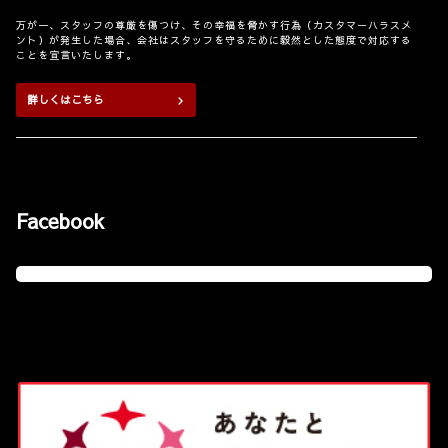
詳しくはこちら
万が一、スタッフの尊厳を傷つけ、その幸福を脅かす行為（カスタマーハラスメ
ント）が発生した場合、会社はスタッフを守るために毅然とした態度で対応する
ことを宣言いたします。
2026-02-25
詳しくはこちら
新型bZ4X Touringを発売
TOYOTAは、「bZ4X」に続く新たなバッテリ
ーEV「bZ4X Touring」を2月25日に発売しま
2026-07-01
した。
スタッフの「身だしなみガイドライン」
新型車bZ4X Touringは、bZ4Xの特長である
一新のご案内
Facebook
「走る楽しさ（加速性能・悪路走破性）」と「日常使いの便利さ（ゆとりある航
続距離）」を継承しつつ、アウトドアなど様々なシーンで活躍する、ゆとりある
平素はネッツトヨタニューリー北大阪をご愛顧
荷室空間を備えた新たなバッテリーEV（BEV）として誕生しました。
いただき、厚く御礼申し上げます。
車両開発にあたり、BEVをより身近な選択肢にするために、改めてお客様の声に
さて、この度弊社では、さらなる顧客満足の向上と従業員の自律的な成長を目指
耳を傾けました。そこで明らかになったのは、BEVにおいても、アウトドアなど
し、スタッフの身だしなみ基準を「ルールによる制約」から「プロとしての自己
家族との余暇を楽しむために、より高いユーティリティを求めるお客様が世界中
判断」へと刷新いたしました。
に多いということでした。
新しい指針である「身だしなみガイド ― ゆるくて、強い基準 ―」に基づき、ス
bZ4X Touringは、bZ4Xに比べ約1.4倍もの大容量ラゲージスペース
＊1
を確保
タッフは画一的な服装ではなく、その日の商談やイベントといった状況（TPO）
しました。さらに、アウトドアテイストを随所に効かせた装備を採用し、気分を
に合わせ、自ら「安心感・誠実さ・専門性」を表現するスタイルを選択いたしま
盛り上げ、家族や仲間との長距離ツーリングを楽しめるモデルとしています。
す。
また、クラス
＊2
トップレベルの航続距離734km
＊3
を実現し、冷間時での急速
充電時間は最短で約28分
＊4
を可能としています。さらに、0－100km/h加速性
「自分らしく、プロらしく」働くことで生まれるスタッフの活気と笑顔が、お客
能4.6秒
＊5
の4WDモデルにはX-MODEを標準装備し、アウトドアシーンでも
様へのより質の高いサービスに繋がると私たちは信じております。
「走る楽しさ」を追求しました。