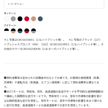
メーカーオプション
モノトーン
バイトーン
＊1. 写真はCROSSOVER G（2.5Lハイブリッド車）。 ＊2. 写真のブラック〈227〉
×プレシャスブロンズ〈4Y6〉［2XZ］はCROSSOVER G（2.5Lハイブリッド車）。そ
の他のカラーはCROSSOVER RS（2.4Lターボハイブリッド車）。
■燃料消費率は定められた試験条件のもとでの値です。お客様の使用環境（気象、
渋滞等）や運転方法（急発進、エアコン使用等）に応じて燃料消費率は異なりま
す。
■WLTCモードは、市街地、郊外、高速道路の各走行モードを平均的な使用時間配分
で構成した国際的な走行モードです。市街地モードは、信号や渋滞等の影響を受け
る比較的低速な走行を想定し、郊外モードは、信号や渋滞等の影響をあまり受けな
い走行を想定、高速道路モードは高速道路等での走行を想定しています。