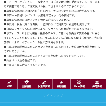
■「メーカーオプション」「設定あり」はご注文時に申し受けます。メーカーの工
場で装着するため、ご注文後はお受けできませんのでご了承ください。
■車両本体価格は'25年4月現在のもので、予告なく変更となる場合があります。
■車両本体価格はタイヤパンク応急修理キット付の価格です。
■車両本体価格にはオプション価格は含まれていません。
■保険料、税金（除く消費税）、登録料などの諸費用は別途申し受けます。
■自動車リサイクル法の施行により、リサイクル料金が別途必要となります。
■ボディカラーおよび内装色は撮影の条件や、ご覧になる画面で実際の色とは異な
って見えることがあります。また、実車においてもご覧になる環境（屋内外、光の角
度等）により、ボディカラーの見え方は異なります。
■写真は機能説明のために各ランプを点灯したものです。実際の走行状態を示すも
のではありません。
■写真は機能説明のためにボディの一部を切断したカットモデルです。
■画面はハメ込み合成です。
■一部の写真は合成・イメージです。
HOME
店舗情報
試乗車情報
納期情報
U-car情報
採用情報
サイトマップ