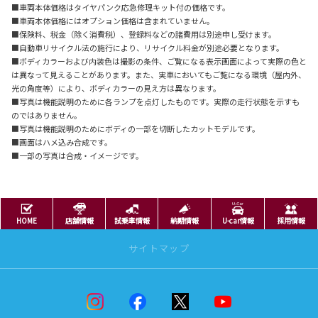
■車両本体価格はタイヤパンク応急修理キット付の価格です。
■車両本体価格にはオプション価格は含まれていません。
■保険料、税金（除く消費税）、登録料などの諸費用は別途申し受けます。
■自動車リサイクル法の施行により、リサイクル料金が別途必要となります。
■ボディカラーおよび内装色は撮影の条件、ご覧になる表示画面によって実際の色と
は異なって見えることがあります。また、実車においてもご覧になる環境（屋内外、
光の角度等）により、ボディカラーの見え方は異なります。
■写真は機能説明のために各ランプを点灯したものです。実際の走行状態を示すも
のではありません。
■写真は機能説明のためにボディの一部を切断したカットモデルです。
■画面はハメ込み合成です。
■一部の写真は合成・イメージです。
HOME
店舗情報
試乗車情報
納期情報
U-car情報
採用情報
サイトマップ
ニュースリリース