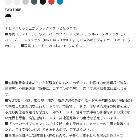
TWO TONE
＊1. ドアサッシュがブラックアウトとなります。
■写真（モノトーン）のスーパーホワイトⅡ〈040〉、シルバーメタリック〈1F
7〉、ブルーメタリック〈8X7〉はG（2WD）。それ以外のボディカラーはW×B（2
WD）。 ■写真（ツートーン）はW×B（2WD）。
■燃料消費率は定められた試験条件のもとでの値です。お客様の使用環境（気象、
渋滞等）や運転方法（急発進、エアコン使用等）に応じて燃料消費率は異なりま
す。
■WLTCモードは、市街地、郊外、高速道路の各走行モードを平均的な使用時間配分
で構成した国際的な走行モードです。市街地モードは、信号や渋滞等の影響を受け
る比較的低速な走行を想定し、郊外モードは、信号や渋滞等の影響をあまり受けな
い走行を想定、高速道路モードは、高速道路等での走行を想定しています。
■「メーカーオプション」はご注文時に申し受けます。メーカーの工場で装着する
ため、ご注文後はお受けできませんので、ご了承ください。
■車両本体価格は'26年5月現在のもので、予告なく変更となる場合があります。