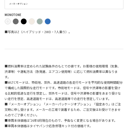
メーカーオプション
MONOTONE
■写真はZ（ハイブリッド・2WD・7人乗り）。
■燃料消費率は定められた試験条件のもとでの値です。お客様の使用環境（気象、
渋滞等）や運転方法（急発進、エアコン使用等）に応じて燃料消費率は異なりま
す。
■WLTCモードは、市街地、郊外、高速道路の各走行モードを平均的な使用時間配分
で構成した国際的な走行モードです。市街地モードは、信号や渋滞等の影響を受け
る比較的低速な走行を想定し、郊外モードは、信号や渋滞等の影響をあまり受けな
い走行を想定、高速道路モードは、高速道路等での走行を想定しています。
■「メーカーオプション」「メーカーパッケージオプション」「設定あり」はご注
文時に申し受けます。メーカーの工場で装着するため、ご注文後はお受けできませ
んのでご了承ください。
■車両本体価格は'26年8月現在のもので、予告なく変更となる場合があります。
■車両本体価格はタイヤパンク応急修理キット付の価格です。