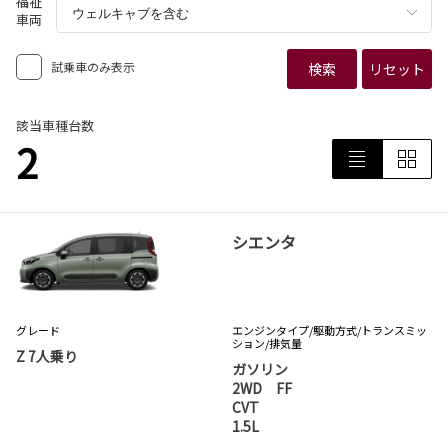
福祉
車両
試乗車のみ表示
検索
リセット
該当車種台数
2
シエンタ
グレード
エンジンタイプ
/駆動方式/
トランスミッ
ション
/排気量
Z 7人乗り
ガソリン
2WD FF
CVT
1.5L