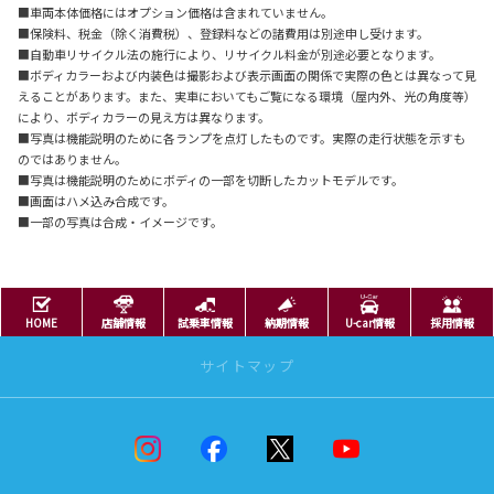
■車両本体価格にはオプション価格は含まれていません。
■保険料、税金（除く消費税）、登録料などの諸費用は別途申し受けます。
■自動車リサイクル法の施行により、リサイクル料金が別途必要となります。
■ボディカラーおよび内装色は撮影および表示画面の関係で実際の色とは異なって見
えることがあります。また、実車においてもご覧になる環境（屋内外、光の角度等）
により、ボディカラーの見え方は異なります。
■写真は機能説明のために各ランプを点灯したものです。実際の走行状態を示すも
のではありません。
■写真は機能説明のためにボディの一部を切断したカットモデルです。
■画面はハメ込み合成です。
■一部の写真は合成・イメージです。
HOME
店舗情報
試乗車情報
納期情報
U-car情報
採用情報
サイトマップ
ニュースリリース
ニュースリリース