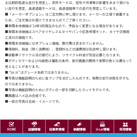
る比較的低速な走行を想定し、郊外モードは、信号や渋滞等の影響をあまり受けな
い走行を想定、高速道路モードは、高速道路等での走行を想定しています。
■「メーカーオプション」はご注文時に申し受けます。メーカーの工場で装着する
ため、ご注文後はお受けできませんのでご了承ください。
■車両本体価格は'24年9月現在のもので、予告なく変更となる場合があります。
■車両本体価格はスペアタイヤレス＆タイヤパンク応急修理キット、タイヤ交換用
工具付の価格です。
■車両本体価格にはオプション価格、取付費は含まれていません。
■保険料、税金（除く消費税）、登録料などの諸費用は別途申し受けます。
■自動車リサイクル法の施行により、リサイクル料金が別途必要となります。
■ボディカラーおよび内装色は撮影の条件、表示画面の関係で実際の色とは異なって
見えることがあります。
■ “SA Ⅲ” はグレード名称ではありません。
■写真は機能説明のために各ランプを点灯したものです。実際の走行状態を示すも
のではありません。
■写真は機能説明のためにボディの一部を切断したカットモデルです。
■画面はハメ込み合成です。
■一部の写真は合成・イメージです。
HOME
店舗情報
試乗車情報
納期情報
U-car情報
採用情報