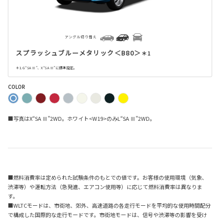
アングル切り替え
スプラッシュブルーメタリック＜B80＞
＊1
＊1. G“SA Ⅲ”、X“SA Ⅲ”に標準設定。
COLOR
■写真はX“SA Ⅲ”2WD。ホワイト<W19>のみL“SA Ⅲ”2WD。
■燃料消費率は定められた試験条件のもとでの値です。お客様の使用環境（気象、
渋滞等）や運転方法（急発進、エアコン使用等）に応じて燃料消費率は異なりま
す。
■WLTCモードは、市街地、郊外、高速道路の各走行モードを平均的な使用時間配分
で構成した国際的な走行モードです。市街地モードは、信号や渋滞等の影響を受け