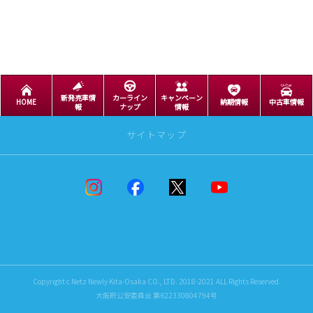
新発売車情
カーライン
キャンペーン
HOME
納期情報
中古車情報
報
ナップ
情報
サイトマップ
ニュースリリース
ニュースリリース
男たちのRAV4
新着情報
ニューリーフェスタ
Copyright c Netz Newly Kita-Osaka CO., LTD. 2018-2021 ALL Rights Reserved.
トヨタのぬりえ
大阪府公安委員会 第622330804794号
トヨタのパズル
KANSAI SWEET MUSIC FES