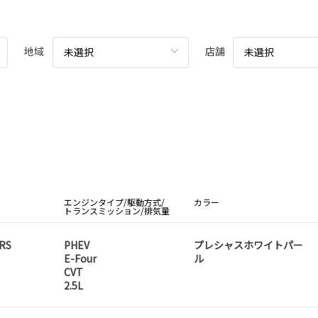
地域
店舗
未選択
未選択
エンジンタイプ/駆動方式/
カラー
トランスミッション/排気量
RS
PHEV
プレシャスホワイトパー
E-Four
ル
CVT
2.5L