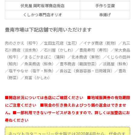
伏見屋 岡町桜塚商店街店
手作り豆腐
くしかつ専門店オリオ
串揚げ
豊南市場は下記店舗で利用いただけます
肉のさかえ（和牛）／生田生花店（生花）／イナダ商店（乾物）／丸三
石川商店（淡水魚）／石川屋（かしわ）／豊南寿司（寿司）／栄大食品
（和牛）／まるごかまぼこ（蒲鉾）／北本商店（果物）／くじらの田井
（鯨肉）／魚英商店（鮮魚）／豊市商店（韓国惣菜）／淡路屋（鮮魚）
／塩干やなせ（塩干・鮮魚）／長谷正（食器容器・日用雑貨）／豊政
（野菜）／鳥富（かしわ）
■開店状況については各店にご確認ください ■地域振興券の有効期限
にご注意ください ■現金の引き換えおよびつり銭の返金はできませ
ん。■一部利用できないサービスがありますので、詳しくは加盟店にお
尋ねください
ネッツトヨタニューリー北大阪では2020年4月から、代金のす