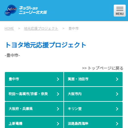
MENU
HOME
地元応援プロジェクト
豊中市
トヨタ地元応援プロジェクト
-豊中市-
>> トップページに戻る
豊中市
箕面・池田市
吹田～高槻市/京都・奈良
大阪市内
大阪府・兵庫県
キリン堂
上新電機
淡路島西海岸