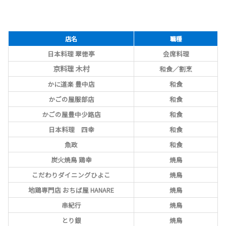
豊中市
店名
職種
日本料理 翠徳亭
会席料理
京料理 木村
和食／割烹
かに道楽 豊中店
和食
かごの屋服部店
和食
かごの屋豊中少路店
和食
日本料理 四幸
和食
魚政
和食
炭火焼鳥 鶏幸
焼鳥
こだわりダイニングひよこ
焼鳥
地鶏専門店 おちば屋 HANARE
焼鳥
串紀行
焼鳥
とり銀
焼鳥