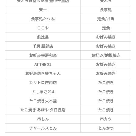
天ぷら食堂おた福 豊中千里店
天ぷら
天一
食事処
食事処たつみ
定食/弁当
ここや
定食
鉄比呂
お好み焼き
千房 服部店
お好み焼き
お好み幸房和楽
お好み/鉄板焼き
AT THE 21
お好み焼き
お好み焼き妙ちゃん
お好み焼き
カリトロ庄内店
たこ焼き
としまさ214
たこ焼き
たこ焼き火木堂
たこ焼き
たこ焼き あほや 夕日丘店
たこ焼き
串もん
串カツ
チャールスとん
とんかつ