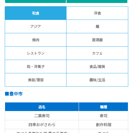
和食
洋食
アジア
麺
焼肉
居酒屋
レストラン
カフェ
和・洋菓子
食品/雑貨
美容/理容
趣味/生活
■豊中市
店名
職種
二葉寿司
寿司
四季おがさわら
創作料理