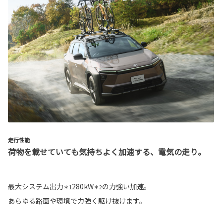
走行性能
荷物を載せていても気持ちよく加速する、電気の走り。
最大システム出力
280kW
の力強い加速。
＊1
＊2
あらゆる路面や環境で力強く駆け抜けます。