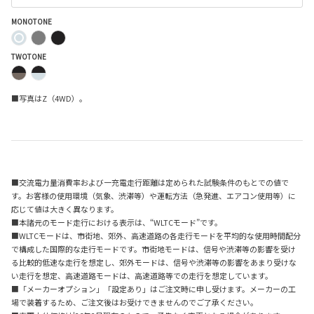
MONOTONE
TWOTONE
■写真はZ（4WD）。
■交流電力量消費率および一充電走行距離は定められた試験条件のもとでの値で
す。お客様の使用環境（気象、渋滞等）や運転方法（急発進、エアコン使用等）に
応じて値は大きく異なります。
■本諸元のモード走行における表示は、“WLTCモード”です。
■WLTCモードは、市街地、郊外、高速道路の各走行モードを平均的な使用時間配分
で構成した国際的な走行モードです。市街地モードは、信号や渋滞等の影響を受け
る比較的低速な走行を想定し、郊外モードは、信号や渋滞等の影響をあまり受けな
い走行を想定、高速道路モードは、高速道路等での走行を想定しています。
■「メーカーオプション」「設定あり」はご注文時に申し受けます。メーカーの工
場で装着するため、ご注文後はお受けできませんのでご了承ください。