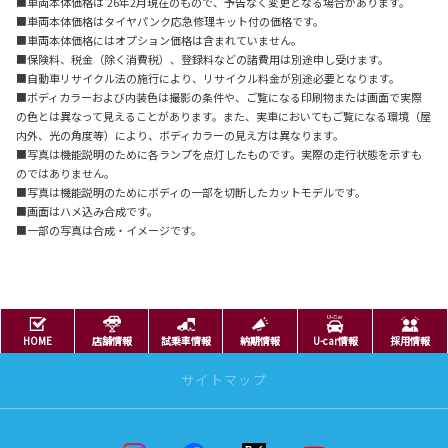
■車両本体価格は'26年2月現在のもので、予告なく変更となる場合があります。
■車両本体価格はタイヤパンク応急修理キット付の価格です。
■車両本体価格にはオプション価格は含まれていません。
■保険料、税金（除く消費税）、登録料などの諸費用は別途申し受けます。
■自動車リサイクル法の施行により、リサイクル料金が別途必要となります。
■ボディカラーおよび内装色は撮影の条件や、ご覧になる印刷物または画面で実際
の色とは異なって見えることがあります。また、実車においてもご覧になる環境（屋
内外、光の角度等）により、ボディカラーの見え方は異なります。
■写真は機能説明のために各ランプを点灯したものです。実際の走行状態を示すも
のではありません。
■写真は機能説明のためにボディの一部を切断したカットモデルです。
■画面はハメ込み合成です。
■一部の写真は合成・イメージです。
HOME
店舗情報
試乗車情報
納期情報
U-car情報
採用情報
サイトマップ