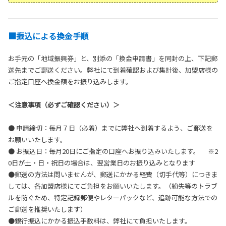
■振込による換金手順
お手元の「地域振興券」と、別添の「換金申請書」を同封の上、下記郵
送先までご郵送ください。弊社にて到着確認および集計後、加盟店様の
ご指定口座へ換金額をお振り込みします。
＜注意事項（必ずご確認ください）＞
● 申請締切：毎月７日（必着）までに弊社へ到着するよう、ご郵送を
お願いいたします。
● お振込日：毎月20日にご指定の口座へお振り込みいたします。 ※2
0日が土・日・祝日の場合は、翌営業日のお振り込みとなります
●郵送の方法は問いませんが、郵送にかかる経費（切手代等）につきま
しては、各加盟店様にてご負担をお願いいたします。（紛失等のトラブ
ルを防ぐため、特定記録郵便やレターパックなど、追跡可能な方法での
ご郵送を推奨いたします）
●銀行振込にかかる振込手数料は、弊社にて負担いたします。