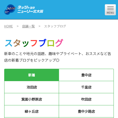
MENU
HOME
店舗一覧
スタッフブログ
ス
タ
ッ
フ
ブ
ロ
グ
新車のことや地元の話題、趣味やプライベート、おススメなど各
店の新着ブログをピックアップ◎
新着
豊中店
池田店
千里店
箕面小野原店
吹田店
緑ヶ丘店
豊中少路店