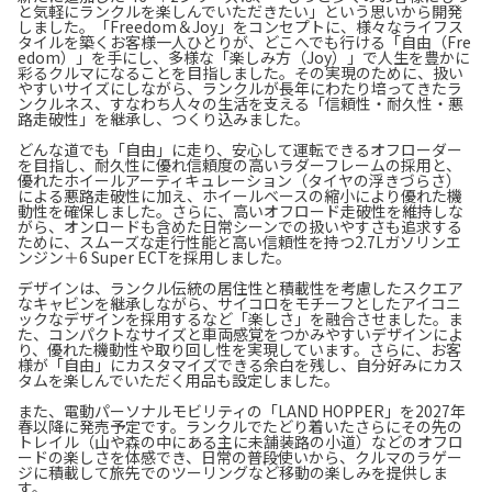
と気軽にランクルを楽しんでいただきたい」という思いから開発
しました。「Freedom＆Joy」をコンセプトに、様々なライフス
タイルを築くお客様一人ひとりが、どこへでも行ける「自由（Fre
edom）」を手にし、多様な「楽しみ方（Joy）」で人生を豊かに
彩るクルマになることを目指しました。その実現のために、扱い
やすいサイズにしながら、ランクルが長年にわたり培ってきたラ
ンクルネス、すなわち人々の生活を支える「信頼性・耐久性・悪
路走破性」を継承し、つくり込みました。
どんな道でも「自由」に走り、安心して運転できるオフローダー
を目指し、耐久性に優れ信頼度の高いラダーフレームの採用と、
優れたホイールアーティキュレーション（タイヤの浮きづらさ）
による悪路走破性に加え、ホイールベースの縮小により優れた機
動性を確保しました。さらに、高いオフロード走破性を維持しな
がら、オンロードも含めた日常シーンでの扱いやすさも追求する
ために、スムーズな走行性能と高い信頼性を持つ2.7Lガソリンエ
ンジン＋6 Super ECTを採用しました。
デザインは、ランクル伝統の居住性と積載性を考慮したスクエア
なキャビンを継承しながら、サイコロをモチーフとしたアイコニ
ックなデザインを採用するなど「楽しさ」を融合させました。ま
た、コンパクトなサイズと車両感覚をつかみやすいデザインによ
り、優れた機動性や取り回し性を実現しています。さらに、お客
様が「自由」にカスタマイズできる余白を残し、自分好みにカス
タムを楽しんでいただく用品も設定しました。
また、電動パーソナルモビリティの「LAND HOPPER」を2027年
春以降に発売予定です。ランクルでたどり着いたさらにその先の
トレイル（山や森の中にある主に未舗装路の小道）などのオフロ
ードの楽しさを体感でき、日常の普段使いから、クルマのラゲー
ジに積載して旅先でのツーリングなど移動の楽しみを提供しま
す。