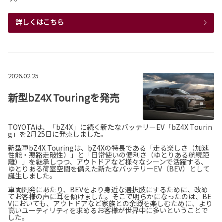
詳しくはこちら
2026.02.25
新型bZ4X Touringを発売
TOYOTAは、「bZ4X」に続く新たなバッテリーEV「bZ4X Tourin
g」を2月25日に発売しました。
新型車bZ4X Touringは、bZ4Xの特長である「走る楽しさ（加速
性能・悪路走破性）」と「日常使いの便利さ（ゆとりある航続距
離）」を継承しつつ、アウトドアなど様々なシーンで活躍する、
ゆとりある荷室空間を備えた新たなバッテリーEV（BEV）として
誕生しました。
車両開発にあたり、BEVをより身近な選択肢にするために、改め
てお客様の声に耳を傾けました。そこで明らかになったのは、BE
Vにおいても、アウトドアなど家族との余暇を楽しむために、より
高いユーティリティを求めるお客様が世界中に多いということで
した。