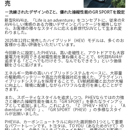
売
－洗練されたデザインのZと、優れた操縦性能のGR SPORTを設定
－
新型RAV4は、「Life is an adventure」をコンセプトに、従来のR
AV4らしい塊感のある力強いデザインとパッケージを維持しなが
ら、お客様の様々なスタイルに応える新世代SUVとして生まれ変
わりました。
2025年12月に発売したハイブリッド（HEV）モデルは、多くのお
客様から高い評価をいただいています。
今回新たに設定したPHEVは、高い走破性と、アウトドアでも大容
量電力を利用できる給電性能を兼ね備えることで、6代目RAV4が
追求する「どこへでも行けそう、なんでもできそう」という価値
観をさらに拡げます。
エネルギー効率の高いハイブリッドシステムをベースに、大容量
の駆動用バッテリーや高出力充電器対応を備えた、プラグインハ
イブリッドシステムを採用することで、EV航続距離と出力が大幅
に向上し、環境に配慮しながらパワフルな走行を楽しむことがで
きます。
また、スポーティなスタイルを追求しつつ、PHEVならではの力強
さと優れた操縦性能を備えた「GR SPORT」を新たなラインアッ
プとして追加しました。これにより、「Z（PHEV・HEV）」、「A
dventure（HEV）」、「GR SPORT（PHEV）」の多様なスタイ
ルが出揃いました。
PHEVは、カーボンニュートラルに向けた選択肢の1つとして重要
なパワートレーンです。トヨタは、TO YOU（あなためがけて）の
想いのもと、今後もマルチパスウェイを軸に、世界中のお客様に