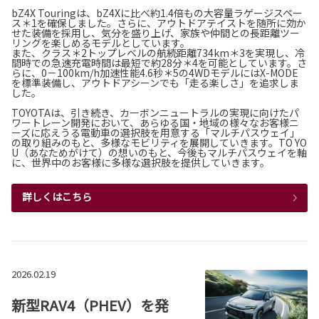
bZ4X Touringは、bZ4Xに比べ約1.4倍もの大容量ラゲージスペー
ス
＊1
を確保しました。さらに、アウトドアテイストを随所に効か
せた装備を採用し、気分を盛り上げ、家族や仲間との長距離ツー
リングを楽しめるモデルとしています。
また、クラス
＊2
トップレベルの航続距離734km
＊3
を実現し、冷
間時での急速充電時間は最短で約28分
＊4
を可能としています。さ
らに、0－100km/h加速性能4.6秒
＊5
の4WDモデルにはX-MODE
を標準装備し、アウトドアシーンでも「走る楽しさ」を追求しま
した。
TOYOTAは、引き続き、カーボンニュートラルの実現に向けたパ
ワートレーン開発において、あらゆる国・地域の様々なお客様ニ
ーズに応えうる電動車の選択肢を用意する「マルチパスウェイ」
の取り組みのもと、多様なモビリティを展開していきます。TO YO
U（あなためがけて）の想いのもと、今後もマルチパスウェイを軸
に、世界中のお客様に多様な選択肢を提供していきます。
詳しくはこちら
2026.02.19
新型RAV4（PHEV）を発