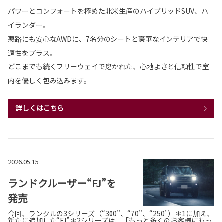
パワーとコンフォートを極めた北米生産のハイブリッドSUV、ハ
イランダー。
悪路にも安心なAWDに、7名分のシートと豪華なインテリアで快
適性をプラス。
どこまでも続くフリーウェイで磨かれた、心地よさと信頼性で室
内を優しく包み込みます。
詳しくはこちら
2026.05.15
ランドクルーザー“FJ”を
発売
今回、ランクルの3シリーズ（“300”、“70”、“250”）
＊1
に加え、
新たに追加した“FJ”
＊2
シリーズは、「もっと多くのお客様にもっ