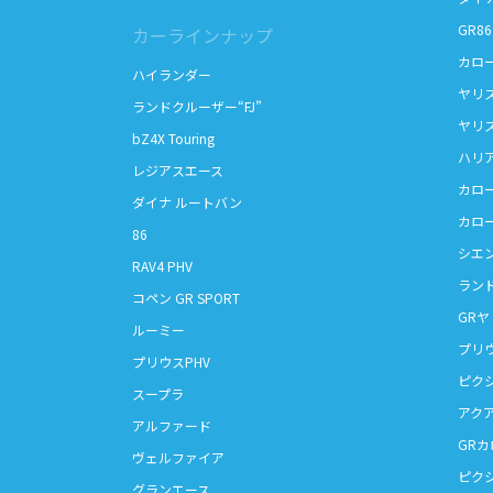
GR86
カーラインナップ
カロ
ハイランダー
ヤリ
ランドクルーザー“FJ”
ヤリ
bZ4X Touring
ハリ
レジアスエース
カロ
ダイナ ルートバン
カロ
86
シエ
RAV4 PHV
ランド
コペン GR SPORT
GRヤ
ルーミー
プリ
プリウスPHV
ピク
スープラ
アク
アルファード
GR
ヴェルファイア
ピク
グランエース