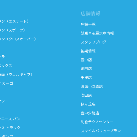
店舗情報
ウン（エステート）
店舗一覧
ウン（スポーツ）
試乗車＆展示車情報
ウン（クロスオーバー）
スタッフブログ
納期情報
ーラ
豊中店
ボックス
池田店
車両（ウェルキャブ）
千里店
ナ カーゴ
箕面小野原店
吹田店
クシー
緑ヶ丘店
豊中少路店
ンエース バン
利倉テクノセンター
シス トラック
スマイルバリュープラン
ナ ダンプ