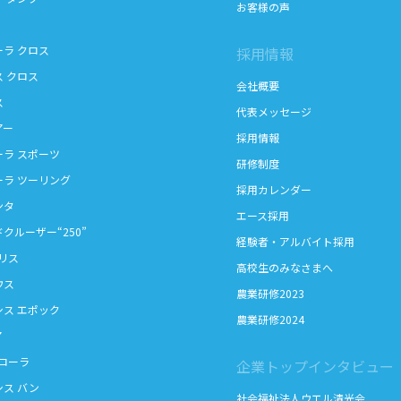
お客様の声
ーラ クロス
採用情報
ス クロス
会社概要
ス
代表メッセージ
アー
採用情報
ーラ スポーツ
研修制度
ーラ ツーリング
採用カレンダー
ンタ
エース採用
クルーザー“250”
経験者・アルバイト採用
リス
高校生のみなさまへ
ウス
農業研修2023
シス エポック
農業研修2024
ア
カローラ
企業トップインタビュー
シス バン
社会福祉法人ウエル清光会