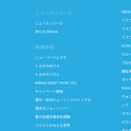
ニュースリリース
MIRAI
クラ
ニュースリリース
クラ
男たちのRAV4
クラ
bZ4X
新着情報
カロ
ニューリーフェスタ
プロ
トヨタのぬりえ
福祉
トヨタのパズル
ダイ
KANSAI SWEET MUSIC FES
RAV4
キャンペーン情報
ヴォ
豊中・庄内ミュージックジャングル
ノア
週末はジョーシンへ！
タウ
春の全国交通安全運動
ピク
クルマとかなえる世界
ダイ