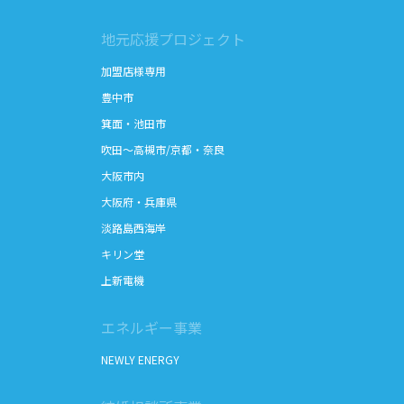
地元応援プロジェクト
加盟店様専用
豊中市
箕面・池田市
吹田～高槻市/京都・奈良
大阪市内
大阪府・兵庫県
淡路島西海岸
キリン堂
上新電機
エネルギー事業
NEWLY ENERGY