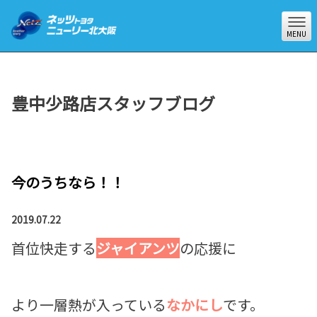
MENU
豊中少路店スタッフブログ
今のうちなら！！
2019.07.22
首位快走する
ジャイアンツ
の応援に
より一層熱が入っている
なかにし
です。