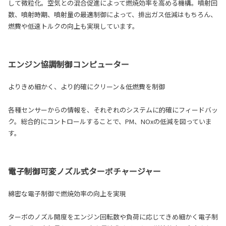
して微粒化。空気との混合促進によって燃焼効率を高める機構。噴射回
数、噴射時期、噴射量の最適制御によって、排出ガス低減はもちろん、
燃費や低速トルクの向上も実現しています。
エンジン協調制御コンピューター
よりきめ細かく、より的確にクリーン＆低燃費を制御
各種センサーからの情報を、それぞれのシステムに的確にフィードバッ
ク。総合的にコントロールすることで、PM、NOxの低減を図っていま
す。
電子制御可変ノズル式ターボチャージャー
綿密な電子制御で燃焼効率の向上を実現
ターボのノズル開度をエンジン回転数や負荷に応じてきめ細かく電子制