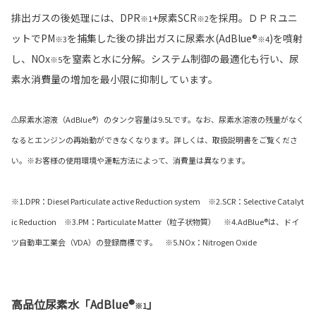
排出ガスの後処理には、DPR
+尿素SCR
を採用。ＤＰＲユニ
※1
※2
ットでPM
を捕集した後の排出ガスに尿素水(AdBlue®
)を噴射
※3
※4
し、NOx
を窒素と水に分解。システム制御の最適化も行い、尿
※5
素水消費量の増加を最小限に抑制しています。
⚠尿素水溶液（AdBlue®）のタンク容量は9.5Lです。なお、尿素水溶液の残量がなく
なるとエンジンの再始動ができなくなります。詳しくは、取扱説明書をご覧くださ
い。※お客様の使用環境や運転方法によって、消費量は異なります。
※1.DPR：Diesel Particulate active Reduction system ※2.SCR：Selective Catalyt
ic Reduction ※3.PM：Particulate Matter（粒子状物質） ※4.AdBlue®は、ドイ
ツ自動車工業会（VDA）の登録商標です。 ※5.NOx：Nitrogen Oxide
高品位尿素水「AdBlue®
」
※1