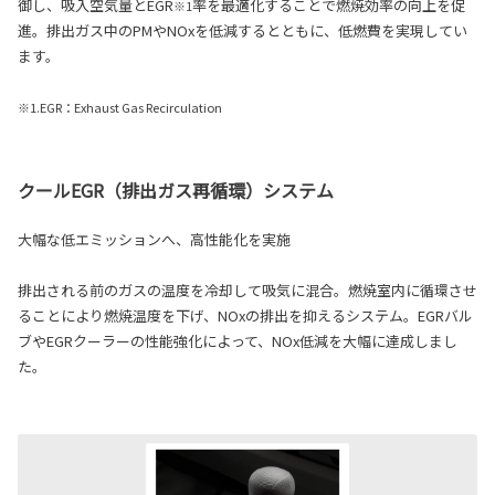
御し、吸入空気量とEGR
率を最適化することで燃焼効率の向上を促
※1
進。排出ガス中のPMやNOxを低減するとともに、低燃費を実現してい
ます。
※1.EGR：Exhaust Gas Recirculation
クールEGR（排出ガス再循環）システム
大幅な低エミッションへ、高性能化を実施
排出される前のガスの温度を冷却して吸気に混合。燃焼室内に循環させ
ることにより燃焼温度を下げ、NOxの排出を抑えるシステム。EGRバル
ブやEGRクーラーの性能強化によって、NOx低減を大幅に達成しまし
た。