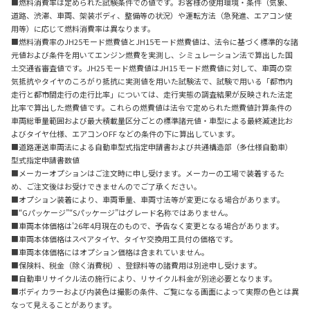
■燃料消費率は定められた試験条件での値です。お客様の使用環境・条件（気象、
道路、渋滞、車両、架装ボディ、整備等の状況）や運転方法（急発進、エアコン使
用等）に応じて燃料消費率は異なります。
■燃料消費率のJH25モード燃費値とJH15モード燃費値は、法令に基づく標準的な諸
元値および条件を用いてエンジン燃費を実測し、シミュレーション法で算出した国
土交通省審査値です。JH25 モード燃費値はJH15 モード燃費値に対して、車両の空
気抵抗やタイヤのころがり抵抗に実測値を用いた試験法で、試験で用いる「都市内
走行と都市間走行の走行比率」については、走行実態の調査結果が反映された法定
比率で算出した燃費値です。これらの燃費値は法令で定められた燃費値計算条件の
車両総重量範囲および最大積載量区分ごとの標準諸元値・車型による最終減速比お
よびタイヤ仕様、エアコンOFF などの条件の下に算出しています。
■道路運送車両法による自動車型式指定申請書および共通構造部（多仕様自動車）
型式指定申請書数値
■メーカーオプションはご注文時に申し受けます。メーカーの工場で装着するた
め、ご注文後はお受けできませんのでご了承ください。
■オプション装着により、車両重量、車両寸法等が変更になる場合があります。
■“Gパッケージ”“Sパッケージ”はグレード名称ではありません。
■車両本体価格は'26年4月現在のもので、予告なく変更となる場合があります。
■車両本体価格はスペアタイヤ、タイヤ交換用工具付の価格です。
■車両本体価格にはオプション価格は含まれていません。
■保険料、税金（除く消費税）、登録料等の諸費用は別途申し受けます。
■自動車リサイクル法の施行により、リサイクル料金が別途必要となります。
■ボディカラーおよび内装色は撮影の条件、ご覧になる画面によって実際の色とは異
なって見えることがあります。