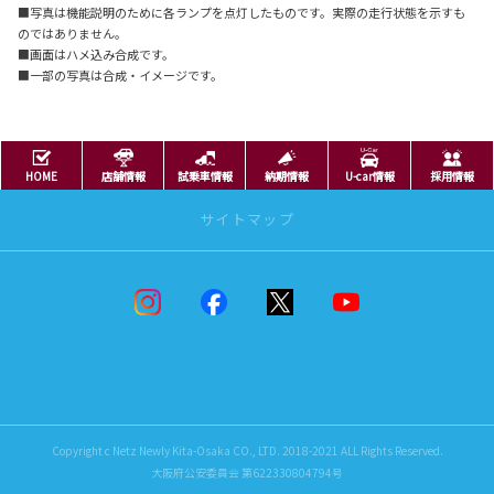
■写真は機能説明のために各ランプを点灯したものです。実際の走行状態を示すも
のではありません。
■画面はハメ込み合成です。
■一部の写真は合成・イメージです。
HOME
店舗情報
試乗車情報
納期情報
U-car情報
採用情報
サイトマップ
ニュースリリース
ニュースリリース
男たちのRAV4
新着情報
ニューリーフェスタ
Copyright c Netz Newly Kita-Osaka CO., LTD. 2018-2021 ALL Rights Reserved.
トヨタのぬりえ
大阪府公安委員会 第622330804794号
トヨタのパズル