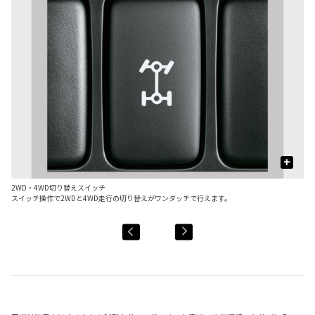
+
2WD・4WD切り替えスイッチ
4
貢献
スイッチ操作で2WDと4WD走行の切り替えがワンタッチで行えます。
(