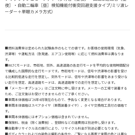
夜］・自動二輪車［昼］検知機能付衝突回避支援タイプ/ミリ波レ
ーダー＋単眼カメラ方式）
■燃料消費率は定められた試験条件のもとでの値です。お客様の使用環境（気象、
渋滞等）や運転方法（急発進、エアコン使用等）に応じて燃料消費率は異なりま
す。
■WLTCモードは、市街地、郊外、高速道路の各走行モードを平均的な使用時間配分
で構成した国際的な走行モードです。市街地モードは、信号や渋滞等の影響を受け
る比較的低速な走行を想定し、郊外モードは、信号や渋滞等の影響をあまり受けな
い走行を想定、高速道路モードは、高速道路等での走行を想定しています。
■「メーカーオプション」はご注文時に申し受けます。メーカーの工場で装着する
ため、ご注文後はお受けできませんのでご了承ください。
■車両本体価格は'26年4月現在のもので、予告なく変更となる場合があります。
■車両本体価格はスペアタイヤ（車両装着タイヤ）、タイヤ交換用工具付の価格で
す。
■車両本体価格にはオプション価格は含まれていません。
■保険料、税金（除く消費税）、登録料などの諸費用は別途申し受けます。
■自動車リサイクル法の施行により、リサイクル料金が別途必要となります。
■ボディカラーおよび内装色は撮影の条件や、ご覧になる画面で実際の色とは異な