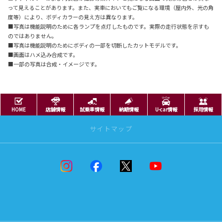
って見えることがあります。また、実車においてもご覧になる環境（屋内外、光の角
度等）により、ボディカラーの見え方は異なります。
■写真は機能説明のために各ランプを点灯したものです。実際の走行状態を示すも
のではありません。
■写真は機能説明のためにボディの一部を切断したカットモデルです。
■画面はハメ込み合成です。
■一部の写真は合成・イメージです。
HOME
店舗情報
試乗車情報
納期情報
U-car情報
採用情報
サイトマップ
ニュースリリース
ニュースリリース
男たちのRAV4
新着情報