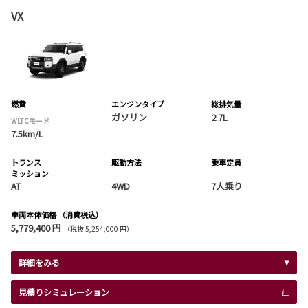
VX
燃費
エンジンタイプ
総排気量
ガソリン
2.7L
WLTCモード
7.5km/L
トランス
駆動方法
乗車定員
ミッション
AT
4WD
7人乗り
車両本体価格
（消費税込）
5,779,400 円
（税抜 5,254,000 円）
詳細をみる
見積りシミュレーション