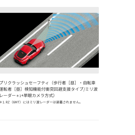
プリクラッシュセーフティ（歩行者［昼］・自転車
運転者［昼］検知機能付衝突回避支援タイプ
/
ミリ波
レーダー
+
単眼カメラ方式）
＊1
＊1. RZ（6MT）にはミリ波レーダーは装着されません。